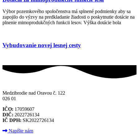
Výbor pozemkového spoločenstva má splnené podmienky aby sa
zapojilo do výzvy na predkladanie žiadosti o poskytnutie dotácie na
plnenie mimoprodukčných funkcii lesov. Výška dotácie bola
Vybudovanie novej lesnej cesty
Medzibrodie nad Oravou č. 122
026 01
IČO:
17059607
DIČ:
2022726134
IČ DPH:
SK2022726134
Napíšte nám