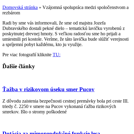
Domovská stránka
»
Vzájomná spolupráca medzi spoločenstvom a
rezbárom
Radi by sme vás informovali, že sme od majstra Jozefa
Dubravského dostali pekné dielo – tematickú lavičku vyrobenú z
poskytnutej drevnej hmoty. S veľkou radosťou sme ho prijali a
umiestnili pri kostole. Veríme, že táto lavička bude slúžiť verejnosti
a spríjemní pobyt každému, kto ju využije.
Pre viac fotografií kliknite
TU:
Ďalšie články
Ťažba v rizikovom úseku smer Pucov
Z dôvodu zaistenia bezpečnosti cestnej premávky bola pri ceste III.
triedy č. 2250 v smere na Pucov vykonaná ťažba rizikových
smrekov. Išlo o stromy poškodené
Dotácia za mimoprodukčné funkcie lesa