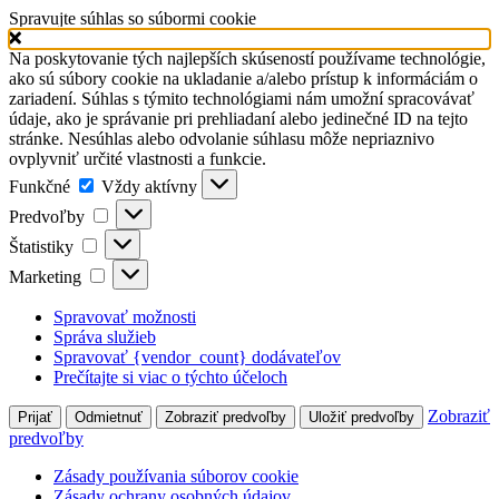
Spravujte súhlas so súbormi cookie
Na poskytovanie tých najlepších skúseností používame technológie,
ako sú súbory cookie na ukladanie a/alebo prístup k informáciám o
zariadení. Súhlas s týmito technológiami nám umožní spracovávať
údaje, ako je správanie pri prehliadaní alebo jedinečné ID na tejto
stránke. Nesúhlas alebo odvolanie súhlasu môže nepriaznivo
ovplyvniť určité vlastnosti a funkcie.
Funkčné
Funkčné
Vždy aktívny
Predvoľby
Predvoľby
Štatistiky
Štatistiky
Marketing
Marketing
Spravovať možnosti
Správa služieb
Spravovať {vendor_count} dodávateľov
Prečítajte si viac o týchto účeloch
Zobraziť
Prijať
Odmietnuť
Zobraziť predvoľby
Uložiť predvoľby
predvoľby
Zásady používania súborov cookie
Zásady ochrany osobných údajov